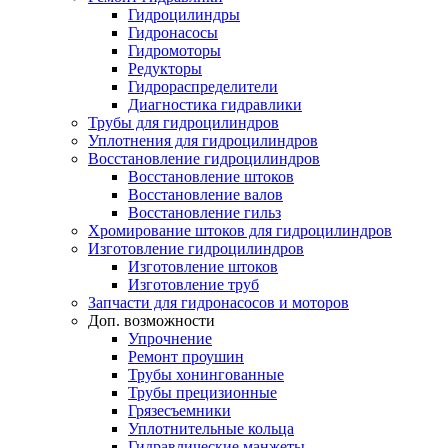
Гидроцилиндры
Гидронасосы
Гидромоторы
Редукторы
Гидрораспределители
Диагностика гидравлики
Трубы для гидроцилиндров
Уплотнения для гидроцилиндров
Восстановление гидроцилиндров
Восстановление штоков
Восстановление валов
Восстановление гильз
Хромирование штоков для гидроцилиндров
Изготовление гидроцилиндров
Изготовление штоков
Изготовление труб
Запчасти для гидронасосов и моторов
Доп. возможности
Упрочнение
Ремонт проушин
Трубы хонингованные
Трубы прецизионные
Грязесъемники
Уплотнительные кольца
Гидравлические манжеты