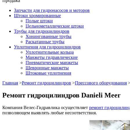
Продажа
Запчасти для гидронасосов и моторов
Штоки хромированные
Полые штоки
Цельнометаллические штоки
Трубы для гидроцилиндров
Хонингованные трубы
Раскатанные трубы
Уплотнения для гидроцилиндров
Уплотнительные кольца
Манжеты гидравлические
Пневматические манжеты
Шевронные манжеты
Штоковые уплотнения
Главная
>
Ремонт гидроцилиндров
>
Прессового оборудования
Ремонт гидроцилиндров Danieli Meer
Компания Велес-Гидравлика осуществляет
ремонт гидроцилинд
позволяющем выявлять любые несоответствия.