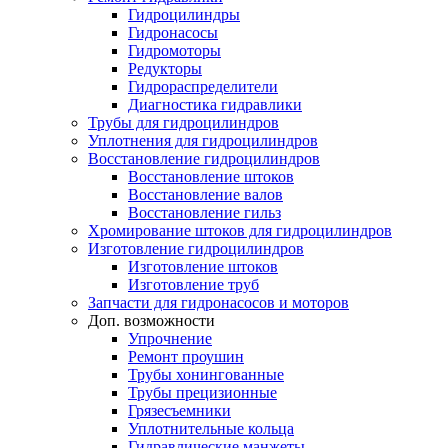
Гидроцилиндры
Гидронасосы
Гидромоторы
Редукторы
Гидрораспределители
Диагностика гидравлики
Трубы для гидроцилиндров
Уплотнения для гидроцилиндров
Восстановление гидроцилиндров
Восстановление штоков
Восстановление валов
Восстановление гильз
Хромирование штоков для гидроцилиндров
Изготовление гидроцилиндров
Изготовление штоков
Изготовление труб
Запчасти для гидронасосов и моторов
Доп. возможности
Упрочнение
Ремонт проушин
Трубы хонингованные
Трубы прецизионные
Грязесъемники
Уплотнительные кольца
Гидравлические манжеты