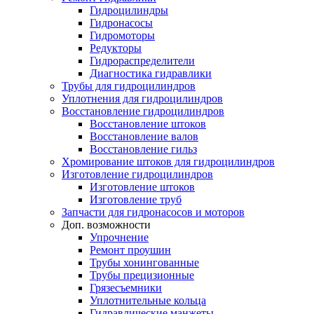
Гидроцилиндры
Гидронасосы
Гидромоторы
Редукторы
Гидрораспределители
Диагностика гидравлики
Трубы для гидроцилиндров
Уплотнения для гидроцилиндров
Восстановление гидроцилиндров
Восстановление штоков
Восстановление валов
Восстановление гильз
Хромирование штоков для гидроцилиндров
Изготовление гидроцилиндров
Изготовление штоков
Изготовление труб
Запчасти для гидронасосов и моторов
Доп. возможности
Упрочнение
Ремонт проушин
Трубы хонингованные
Трубы прецизионные
Грязесъемники
Уплотнительные кольца
Гидравлические манжеты