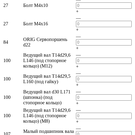
27
Болт M4x10
+
—
27
Болт M4x16
+
—
ORIG Сервопоршень
84
d22
+
—
Ведущий вал T14d29,6
100
L146 (под стопорное
кольцо) (M12)
+
—
Ведущий вал T14d29,5
100
L160 (под гайку)
+
—
Ведущий вал d30 L171
100
(шпонка) (под
стопорное кольцо)
+
—
Ведущий вал T14d29,6
100
L146 (под стопорное
кольцо) (M8)
+
—
Малый подшипник вала
107