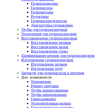
Гидроцилиндры
Гидронасосы
Гидромоторы
Редукторы
Гидрораспределители
Диагностика гидравлики
Трубы для гидроцилиндров
Уплотнения для гидроцилиндров
Восстановление гидроцилиндров
Восстановление штоков
Восстановление валов
Восстановление гильз
Хромирование штоков для гидроцилиндров
Изготовление гидроцилиндров
Изготовление штоков
Изготовление труб
Запчасти для гидронасосов и моторов
Доп. возможности
Упрочнение
Ремонт проушин
Трубы хонингованные
Трубы прецизионные
Грязесъемники
Уплотнительные кольца
Гидравлические манжеты