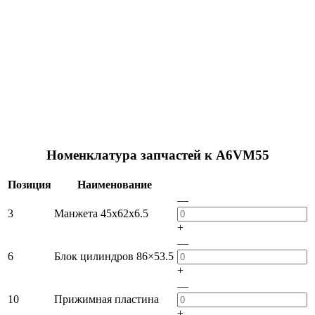
Номенклатура запчастей к A6VM55
Позиция
Наименование
—
3
Манжета 45x62x6.5
+
—
6
Блок цилиндров 86×53.5
+
—
10
Прижимная пластина
+