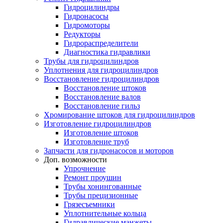
Гидроцилиндры
Гидронасосы
Гидромоторы
Редукторы
Гидрораспределители
Диагностика гидравлики
Трубы для гидроцилиндров
Уплотнения для гидроцилиндров
Восстановление гидроцилиндров
Восстановление штоков
Восстановление валов
Восстановление гильз
Хромирование штоков для гидроцилиндров
Изготовление гидроцилиндров
Изготовление штоков
Изготовление труб
Запчасти для гидронасосов и моторов
Доп. возможности
Упрочнение
Ремонт проушин
Трубы хонингованные
Трубы прецизионные
Грязесъемники
Уплотнительные кольца
Гидравлические манжеты