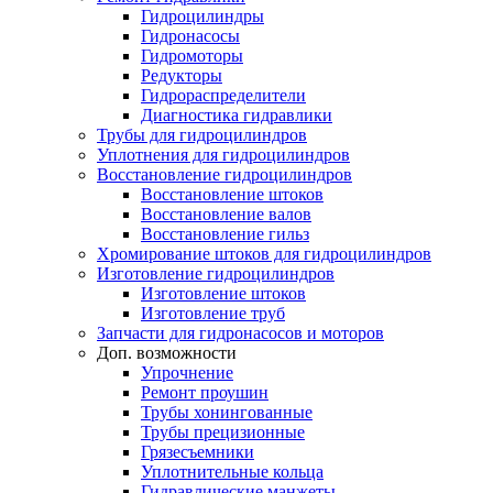
Гидроцилиндры
Гидронасосы
Гидромоторы
Редукторы
Гидрораспределители
Диагностика гидравлики
Трубы для гидроцилиндров
Уплотнения для гидроцилиндров
Восстановление гидроцилиндров
Восстановление штоков
Восстановление валов
Восстановление гильз
Хромирование штоков для гидроцилиндров
Изготовление гидроцилиндров
Изготовление штоков
Изготовление труб
Запчасти для гидронасосов и моторов
Доп. возможности
Упрочнение
Ремонт проушин
Трубы хонингованные
Трубы прецизионные
Грязесъемники
Уплотнительные кольца
Гидравлические манжеты